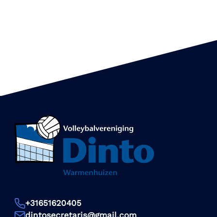
+31651620405
dintosecretaris@gmail.com