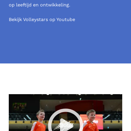
op leeftijd en ontwikkeling.
Bekijk
Volleystars op Youtube