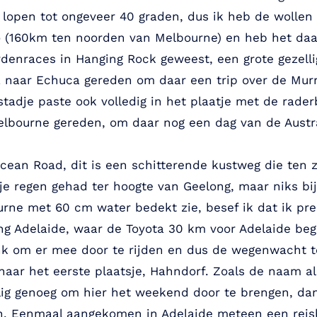
lopen tot ongeveer 40 graden, dus ik heb de wollen t
igo (160km ten noorden van Melbourne) en heb het daa
ardenraces in Hanging Rock geweest, een grote gezelli
 naar Echuca gereden om daar een trip over de Murr
tadje paste ook volledig in het plaatje met de rader
Melbourne gereden, om daar nog een dag van de Aust
ean Road, dit is een schitterende kustweg die ten
 regen gehad ter hoogte van Geelong, maar niks bijz
rne met 60 cm water bedekt zie, besef ik dat ik prec
g Adelaide, waar de Toyota 30 km voor Adelaide begint
ink om er mee door te rijden en dus de wegenwacht t
ar het eerste plaatsje, Hahndorf. Zoals de naam al 
llig genoeg om hier het weekend door te brengen, da
n. Eenmaal aangekomen in Adelaide meteen een reis