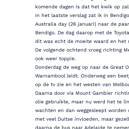
komende dagen is dat het kwik op zal 
In het laatste verslag zat ik in Bend
Australia day (26 januari) naar de pa
Bendigo. De dag daarop met de Toyota
dit was echt de moeite waard en het s
De volgende ochtend vroeg richting 
ook weer toppie.
Donderdag de weg op naar de Great Oc
Warnambool leidt. Onderweg een beetje
op de tv zie en het westen van Melbou
Daarna door via Mount Gambier richtin
olie gebruikte, maar nu werd het te l
wachten en dan weggesleept worden na
met veel Duitse invloeden, maar geze
daarna de bus naar Adelaide te neme