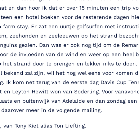
gaat en dan hoor ik dat er over 15 minuten een trip v
eteen een hotel boeken voor de resterende dagen hie
 farm stay. Er zat een uurtje golfsurfen met instruc
km, zeehonden en zeeleeuwen op het strand bezocht
nguins gezien. Dan was er ook nog tijd om de Remar
oor de invloeden van de wind en weer op een heel bi
 het strand door te brengen en lekker niks te doen.
el bekend zal zijn, wil het nog wel eens voor komen
ng. Ik kom net terug van de eerste dag Davis Cup Ten
vist en Leyton Hewitt won van Soderling. Voor vanav
plaats en buitenwijk van Adelaide en dan zondag een
r daarover meer in de volgende mailing.
 van Tony Kiet alias Ton Liefting.