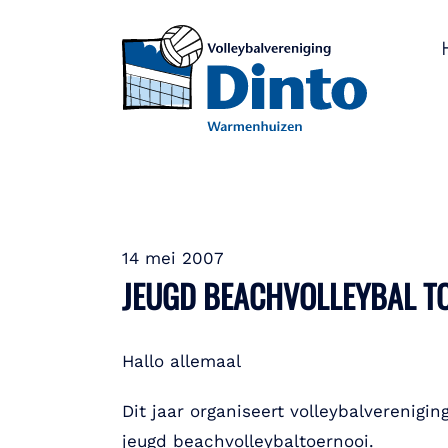
14 mei 2007
JEUGD BEACHVOLLEYBAL T
Hallo allemaal
Dit jaar organiseert volleybalverenig
jeugd beachvolleybaltoernooi.