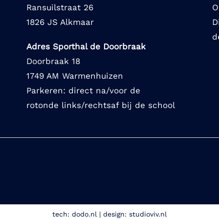
Ransuilstraat 26
O
1826 JS Alkmaar
D
d
Adres Sporthal de Doorbraak
Doorbraak 18
1749 AM Warmenhuizen
Parkeren: direct na/voor de
rotonde links/rechtsaf bij de school
tech:
dodo.nl
|
design:
studioviv.nl