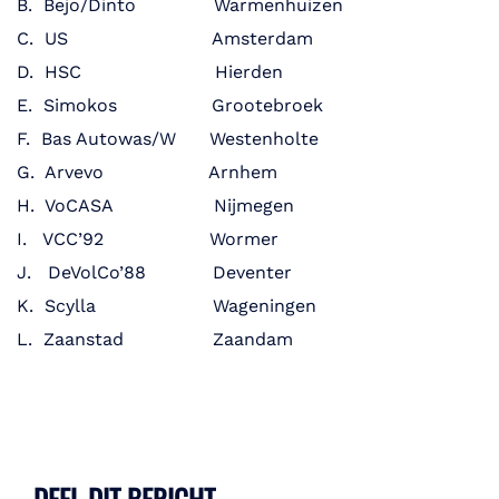
B. Bejo/Dinto Warmenhuizen
C. US Amsterdam
D. HSC Hierden
E. Simokos Grootebroek
F. Bas Autowas/W Westenholte
G. Arvevo Arnhem
H. VoCASA Nijmegen
I. VCC’92 Wormer
J. DeVolCo’88 Deventer
K. Scylla Wageningen
L. Zaanstad Zaandam
DEEL DIT BERICHT