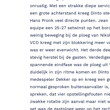
onrustig. Met een strakke diepe servic
een grote achterstand kreeg Dinto st
Hans Pronk veel directe punten. Jea
equipe een 25-27 setwinst op het bord
weinig beweging bij de ploeg van Niko
VCO kreeg met zijn blokkering meer v
was er weer evenwicht. Het derde dee
stevig herstel bij de gasten. Verdedig
spannende eindfase was de ploeg uit 
duidelijk in zijn ritme komen en Dinto
medespeler Dekker op en kreeg een gev
normaal gesproken buitenaanvaller is,
spreken, dat vier opstellingsfouten n
zwakke rotatie zijn aanval maar niet w
set was de gastploeg weer op het rech