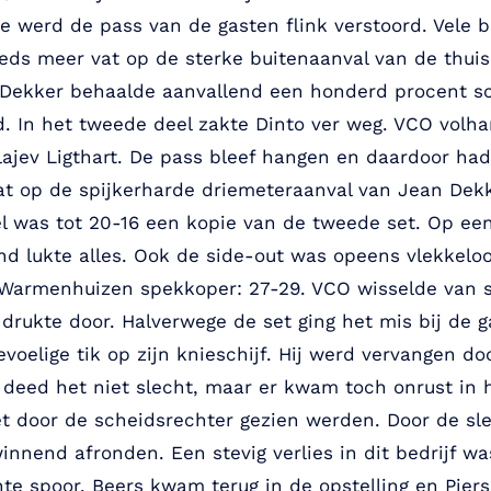
e werd de pass van de gasten flink verstoord. Vele b
eeds meer vat op de sterke buitenaanval van de thui
n Dekker behaalde aanvallend een honderd procent s
. In het tweede deel zakte Dinto ver weg. VCO volha
lajev Ligthart. De pass bleef hangen en daardoor had
at op de spijkerharde driemeteraanval van Jean Dekk
l was tot 20-16 een kopie van de tweede set. Op ee
end lukte alles. Ook de side-out was opeens vlekkelo
Warmenhuizen spekkoper: 27-29. VCO wisselde van s
 drukte door. Halverwege de set ging het mis bij de 
oelige tik op zijn knieschijf. Hij werd vervangen do
 deed het niet slecht, maar er kwam toch onrust in 
iet door de scheidsrechter gezien werden. Door de sl
innend afronden. Een stevig verlies in dit bedrijf wa
te spoor. Beers kwam terug in de opstelling en Piers