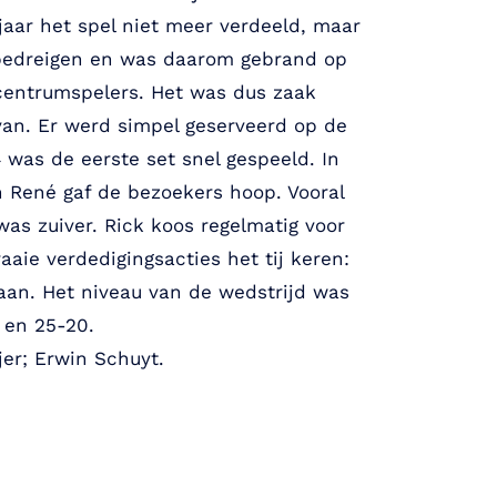
jaar het spel niet meer verdeeld, maar
 bedreigen en was daarom gebrand op
e centrumspelers. Het was dus zaak
van. Er werd simpel geserveerd op de
 was de eerste set snel gespeeld. In
n René gaf de bezoekers hoop. Vooral
as zuiver. Rick koos regelmatig voor
aie verdedigingsacties het tij keren:
laan. Het niveau van de wedstrijd was
 en 25-20.
jer; Erwin Schuyt.