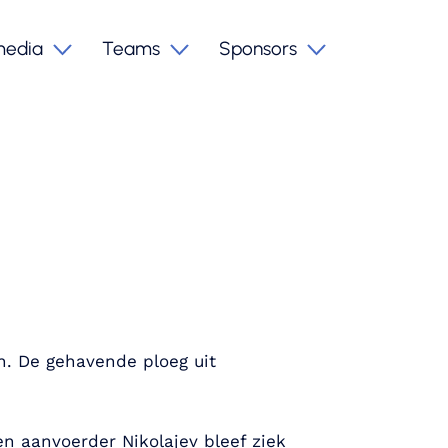
media
Teams
Sponsors
n. De gehavende ploeg uit
en aanvoerder Nikolajev bleef ziek