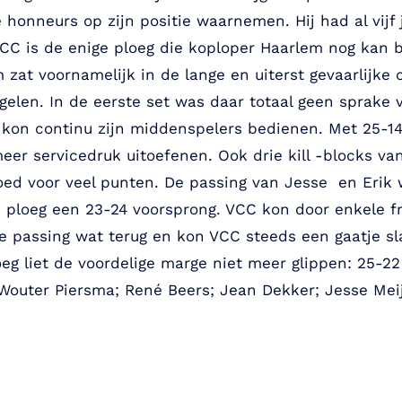
 honneurs op zijn positie waarnemen. Hij had al vijf 
CC is de enige ploeg die koploper Haarlem nog kan
m zat voornamelijk in de lange en uiterst gevaarlijk
gelen. In de eerste set was daar totaal geen sprake 
 kon continu zijn middenspelers bedienen. Met 25-14
er servicedruk uitoefenen. Ook drie kill -blocks va
ed voor veel punten. De passing van Jesse en Erik w
ploeg een 23-24 voorsprong. VCC kon door enkele fra
 de passing wat terug en kon VCC steeds een gaatje s
oeg liet de voordelige marge niet meer glippen: 25-22
 Wouter Piersma; René Beers; Jean Dekker; Jesse Mei