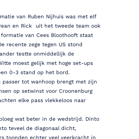
matie van Ruben Nijhuis was met elf
 Jean en Rick uit het tweede team ook
formatie van Cees Bloothooft staat
 De recente zege tegen US stond
Sander testte onmiddellijk de
Witte moest gelijk met hoge set-ups
een 0-3 stand op het bord.
e passer tot wanhoop brengt met zijn
ansen op setwinst voor Croonenburg
rachten elke pass vlekkeloos naar
loeg wat beter in de wedstrijd. Dinto
o teveel de diagonaal dicht,
s toonden echter veel veerkracht in