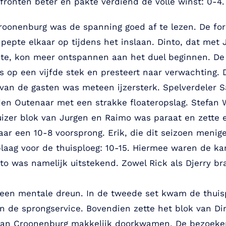
fronten beter en pakte verdiend de volle winst: 0-4.
roonenburg was de spanning goed af te lezen. De for
pepte elkaar op tijdens het inslaan. Dinto, dat met
kte, kon meer ontspannen aan het duel beginnen. De 
s op een vijfde stek en presteert naar verwachting.
t van de gasten was meteen ijzersterk. Spelverdeler 
den Outenaar met een strakke floateropslag. Stefan 
izer blok van Jurgen en Raimo was paraat en zette 
ar een 10-8 voorsprong. Erik, die dit seizoen menig
plaag voor de thuisploeg: 10-15. Hiermee waren de k
nto was namelijk uitstekend. Zowel Rick als Djerry b
 een mentale dreun. In de tweede set kwam de thuisp
de sprongservice. Bovendien zette het blok van Dint
van Croonenburg makkelijk doorkwamen. De bezoeker