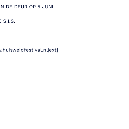
N DE DEUR OP 5 JUNI.
S.I.S.
.huisweidfestival.nl|ext]