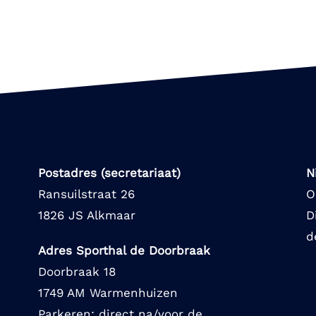
Postadres (secretariaat)
N
Ransuilstraat 26
O
1826 JS Alkmaar
D
d
Adres Sporthal de Doorbraak
Doorbraak 18
1749 AM Warmenhuizen
Parkeren: direct na/voor de