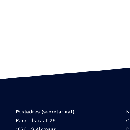
Postadres (secretariaat)
N
Ransuilstraat 26
O
1826 JS Alkmaar
D