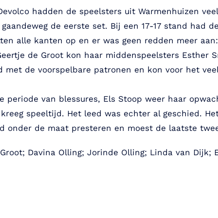
Devolco hadden de speelsters uit Warmenhuizen veel
 gaandeweg de eerste set. Bij een 17-17 stand had d
ten alle kanten op en er was geen redden meer aan: 2
 Geertje de Groot kon haar middenspeelsters Esther Sm
d met de voorspelbare patronen en kon voor het veel
e periode van blessures, Els Stoop weer haar opwach
kreeg speeltijd. Het leed was echter al geschied. He
d onder de maat presteren en moest de laatste twee 
 Groot; Davina Olling; Jorinde Olling; Linda van Dijk;