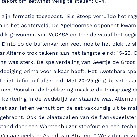
tekort om setwinst veilig te stellen: 0-4.
zijn formatie toegepast. Els Stoop verruilde het regu
en in het achterveld. De Apeldoornse opponent kwam
dik gewonnen van VoCASA en toonde vanaf het begin g
ad Dinto op de buitenkanten veel moeite het blok te s
r Alterno trok telkens aan het langste eind: 15-25. 
ng was sterk. De spelverdeling van Geertje de Groot
erdediging prima voor elkaar heeft. Het kwetsbare sp
 niet definitief afgerond. Met 20-25 ging de set naa
ijnen. Vooral in de blokkering maakte de thuisploeg 
en kentering in de wedstrijd aanstaande was. Altern
et aan lef en vernuft om de set vakkundig uit te m
 gebracht. Ook de plaatsballen van de flankspeelster
stand door een Warmenhuizer stopfout en een technis
onaalspeelster Astrid van Straten. “ We zaten er z