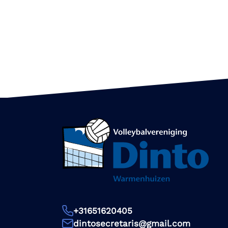
+31651620405
dintosecretaris@gmail.com