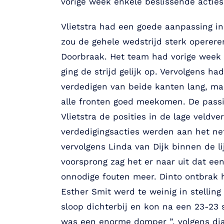
vorige week enkele beslissende acties 
Vlietstra had een goede aanpassing in 
zou de gehele wedstrijd sterk operer
Doorbraak. Het team had vorige week 
ging de strijd gelijk op. Vervolgens h
verdedigen van beide kanten lang, maa
alle fronten goed meekomen. De passi
Vlietstra de posities in de lage veldv
verdedigingsacties werden aan het net
vervolgens Linda van Dijk binnen de l
voorsprong zag het er naar uit dat e
onnodige fouten meer. Dinto ontbrak h
Esther Smit werd te weinig in stelling
sloop dichterbij en kon na een 23-23 
was een enorme domper ”, volgens diag