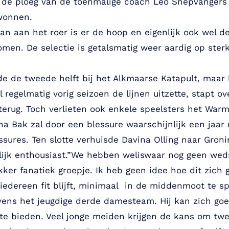
 de ploeg van de toenmalige coach Leo Snepvangers u
ewonnen.
n aan het roer is er de hoop en eigenlijk ook wel de
omen. De selectie is getalsmatig weer aardig op ster
de de tweede helft bij het Alkmaarse Katapult, maar
l regelmatig vorig seizoen de lijnen uitzette, stapt 
erug. Toch verlieten ook enkele speelsters het War
na Bak zal door een blessure waarschijnlijk een jaar n
essures. Ten slotte verhuisde Davina Olling naar Gro
rlijk enthousiast.”We hebben weliswaar nog geen wed
ekker fanatiek groepje. Ik heb geen idee hoe dit zich
iedereen fit blijft, minimaal in de middenmoot te sp
ens het jeugdige derde damesteam. Hij kan zich goe
te bieden. Veel jonge meiden krijgen de kans om twe