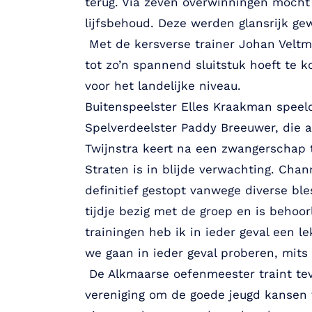
terug. Via zeven overwinningen mocht
lijfsbehoud. Deze werden glansrijk g
Met de kersverse trainer Johan Veltma
tot zo’n spannend sluitstuk hoeft te k
voor het landelijke niveau.
Buitenspeelster Elles Kraakman speel
Spelverdeelster Paddy Breeuwer, die a
Twijnstra keert na een zwangerschap t
Straten is in blijde verwachting. Chan
definitief gestopt vanwege diverse bl
tijdje bezig met de groep en is behoo
trainingen heb ik in ieder geval een l
we gaan in ieder geval proberen, mits 
De Alkmaarse oefenmeester traint tev
vereniging om de goede jeugd kansen 