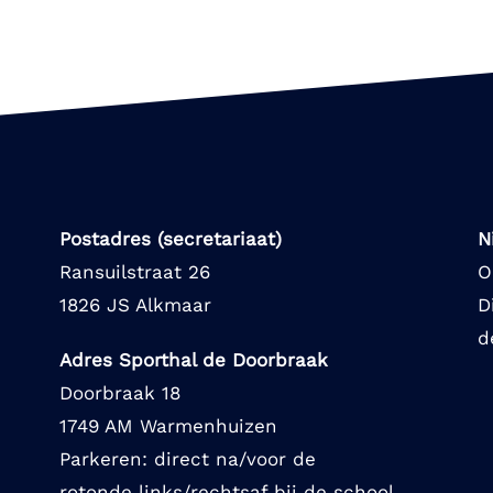
Postadres (secretariaat)
N
Ransuilstraat 26
O
1826 JS Alkmaar
D
d
Adres Sporthal de Doorbraak
Doorbraak 18
1749 AM Warmenhuizen
Parkeren: direct na/voor de
rotonde links/rechtsaf bij de school