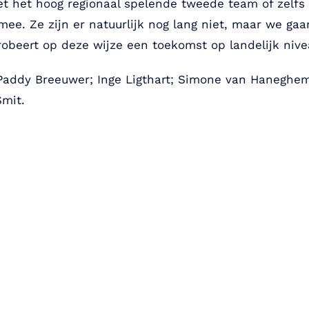
et het hoog regionaal spelende tweede team of zelfs
ee. Ze zijn er natuurlijk nog lang niet, maar we ga
robeert op deze wijze een toekomst op landelijk niveau
; Paddy Breeuwer; Inge Ligthart; Simone van Haneghe
Smit.